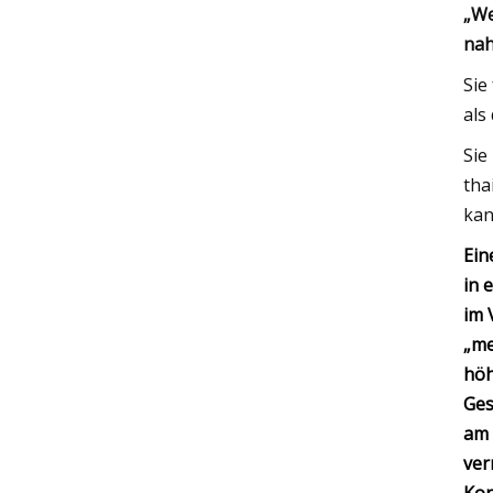
„We
nah
Sie
als
Sie
tha
kan
Ein
in 
im 
„me
höh
Ges
am 
ver