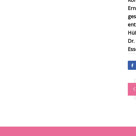
Kon
Ern
ges
ent
Hül
Dr.
Ess