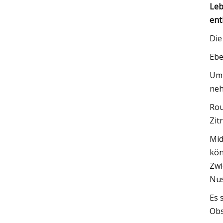
Leb
ent
Die
Ebe
Um 
ne
Rou
Zit
Mid
kön
Zwi
Nus
Es 
Obs