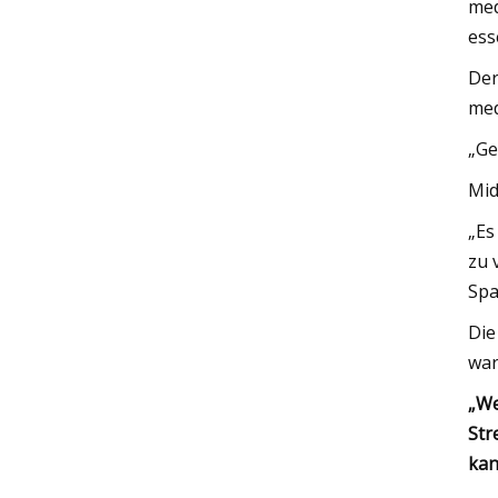
med
ess
Der
med
„Ge
Mid
„Es
zu 
Spa
Die
war
„We
Str
kan