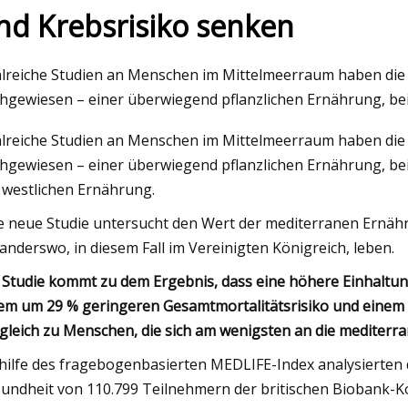
nd Krebsrisiko senken
023
May 25, 2023
lreiche Studien an Menschen im Mittelmeerraum haben die g
zurück
Lassen Sie sich vo
hgewiesen – einer überwiegend pflanzlichen Ernährung, bei d
Papeterie von Paper
lreiche Studien an Menschen im Mittelmeerraum haben die g
inspirieren und mot
hgewiesen – einer überwiegend pflanzlichen Ernährung, bei de
 westlichen Ernährung.
e neue Studie untersucht den Wert der mediterranen Ernäh
 anderswo, in diesem Fall im Vereinigten Königreich, leben.
 Studie kommt zu dem Ergebnis, dass eine höhere Einhaltu
em um 29 % geringeren Gesamtmortalitätsrisiko und einem 
gleich zu Menschen, die sich am wenigsten an die mediterr
hilfe des fragebogenbasierten MEDLIFE-Index analysierten
undheit von 110.799 Teilnehmern der britischen Biobank-K