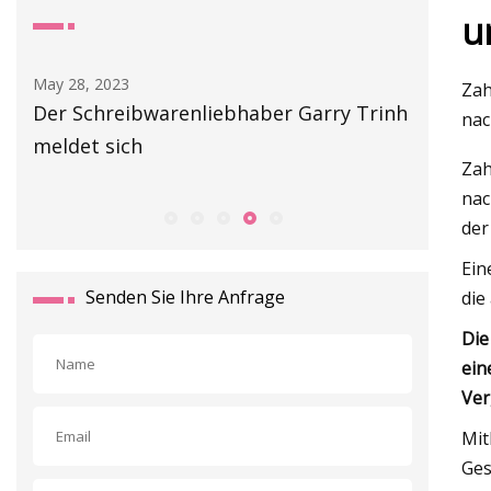
u
May 28, 2023
May 29, 2
Zah
Der Schreibwarenliebhaber Garry Trinh
Top 10 
nac
meldet sich
Zah
nac
der
Ein
Senden Sie Ihre Anfrage
die
Die
ein
Ver
Mit
Ges