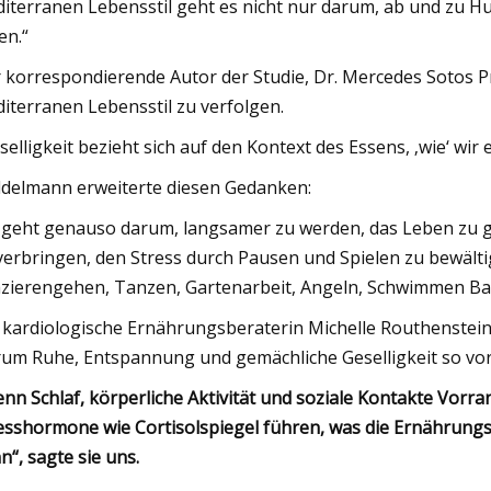
iterranen Lebensstil geht es nicht nur darum, ab und zu H
en.“
 korrespondierende Autor der Studie, Dr. Mercedes Sotos Pr
iterranen Lebensstil zu verfolgen.
selligkeit bezieht sich auf den Kontext des Essens, ‚wie‘ wir 
delmann erweiterte diesen Gedanken:
 geht genauso darum, langsamer zu werden, das Leben zu g
verbringen, den Stress durch Pausen und Spielen zu bewältig
zierengehen, Tanzen, Gartenarbeit, Angeln, Schwimmen Ba
 kardiologische Ernährungsberaterin Michelle Routhenstein – 
um Ruhe, Entspannung und gemächliche Geselligkeit so vorte
nn Schlaf, körperliche Aktivität und soziale Kontakte Vorr
esshormone wie Cortisolspiegel führen, was die Ernährung
n“, sagte sie uns.