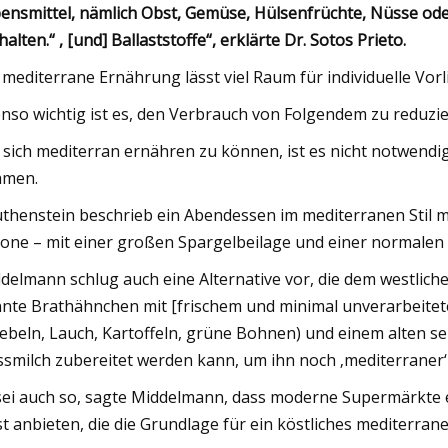
ensmittel, nämlich Obst, Gemüse, Hülsenfrüchte, Nüsse oder
halten.“ , [und] Ballaststoffe“, erklärte Dr. Sotos Prieto.
 mediterrane Ernährung lässt viel Raum für individuelle Vorli
nso wichtig ist es, den Verbrauch von Folgendem zu reduzie
sich mediterran ernähren zu können, ist es nicht notwendi
hmen.
thenstein beschrieb ein Abendessen im mediterranen Stil m
rone – mit einer großen Spargelbeilage und einer normalen 
delmann schlug auch eine Alternative vor, die dem westliche
nte Brathähnchen mit [frischem und minimal unverarbeitet
ebeln, Lauch, Kartoffeln, grüne Bohnen) und einem alten se
smilch zubereitet werden kann, um ihn noch ‚mediterraner‘
sei auch so, sagte Middelmann, dass moderne Supermärkte
t anbieten, die die Grundlage für ein köstliches mediterran