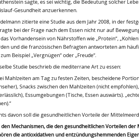
thenstein sagte, es sei wichtig, die Bedeutung solcher Lebe
islauf-Gesundheit anzuerkennen.
delmann zitierte eine Studie aus dem Jahr 2008, in der festg
ragte bei der Frage nach dem Essen nicht nur auf Bewegun
 das Vorhandensein von Nährstoffen wie „Protein“, „Kohlenhy
den und die französischen Befragten antworteten am häufig
 zum Beispiel „Vergnügen“ oder „Freude“.
selbe Studie beschrieb die mediterrane Art zu essen:
ei Mahlzeiten am Tag zu festen Zeiten, bescheidene Portio
nseher), Snacks zwischen den Mahlzeiten (nicht empfohlen
erlässlich), Essumgebungen (Tische, Essen auswärts). „echte
en).“
hts davon soll die gesundheitlichen Vorteile der Mittelmeerd
 den Mechanismen, die den gesundheitlichen Vorteilen der
ören die antioxidativen und entzündungshemmenden Eigens