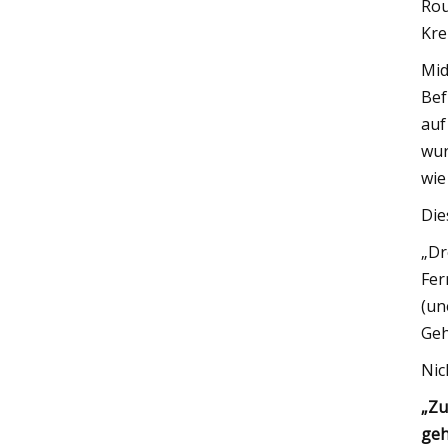
Rou
Kre
Mid
Bef
auf
wur
wie
Die
„Dr
Fer
(un
Geh
Nic
„Zu
geh