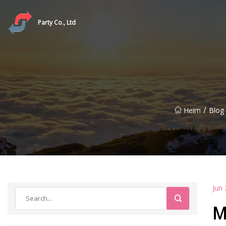
Party Co., Ltd
/
Heim
Blog
Jun 
M