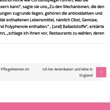
esshormone wie Cortisolspiegel führen, was die
ern kann“, sagte sie uns.
„Zu den Mechanismen, die den
kungen zugrunde liegen, gehören die antioxidativen und
ät enthaltenen Lebensmittel, nämlich Obst, Gemüse,
d Polyphenole enthalten.“ , [und] Ballaststoffe“, erklärte
n, „schlage ich ihnen vor, Restaurants zu wählen, deren
n Pflegeheimen im
Ich bin Amerikaner und lebe in
England