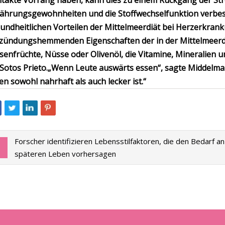
takte Vorrang haben, kann dies zu einem Rückgang der Str
ährungsgewohnheiten und die Stoffwechselfunktion verbess
undheitlichen Vorteilen der Mittelmeerdiät bei Herzerkran
zündungshemmenden Eigenschaften der in der Mittelmeerdi
senfrüchte, Nüsse oder Olivenöl, die Vitamine, Mineralien un
 Sotos Prieto.
„Wenn Leute auswärts essen“, sagte Middelman
en sowohl nahrhaft als auch lecker ist.“
Forscher identifizieren Lebensstilfaktoren, die den Bedarf a
späteren Leben vorhersagen