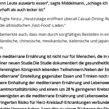
nn Leute auswärts essen“, sagte Middelmann, „schlage ich 
rhaft als auch lecker ist.“
 fügte hinzu: „Heutzutage eröffnen überall Casual-Dining-Re
 die altmodischen ‚Fast-Food‘-Läden.“
 bemerkte auch, dass man durch sorgfältiges Bestellen in ei
iländische, chinesische, mexikanische, italienische und jap
n.
e mediterrane Ernährung ist nicht nur für Menschen, die in 
einer neuen Studie.
Die Studie dokumentiert die gesundheitli
Vereinigten Königreich lebenden Teilnehmern.
Neben der Ei
diterrane“ Einstellung gegenüber Essen und Trinken noch w
ere Einhaltung der mediterranen Ernährung und Lebenswe
amtmortalitätsrisiko und einem um 28 % geringeren Krebsri
wenigsten an die mediterrane Ernährung und Lebensweise 
ringerten Risiko für Herz-Kreislauf-Erkrankungen verbunde