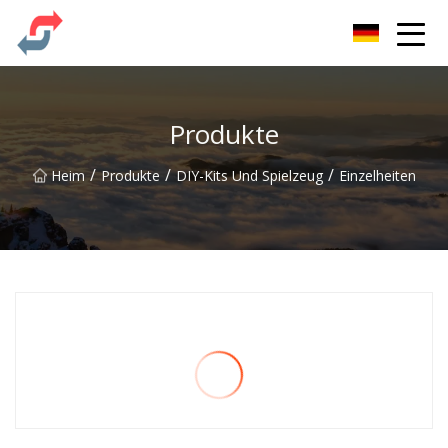
Party Co., Ltd
Produkte
/
/
/
Heim
Produkte
DIY-Kits Und Spielzeug
Einzelheiten