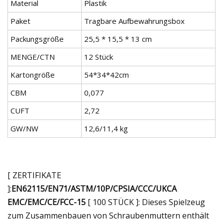
Material
Plastik
Paket
Tragbare Aufbewahrungsbox
Packungsgröße
25,5 * 15,5 * 13 cm
MENGE/CTN
12 Stück
Kartongröße
54*34*42cm
CBM
0,077
CUFT
2,72
GW/NW
12,6/11,4 kg
[ ZERTIFIKATE
]:
EN62115/EN71/ASTM/10P/CPSIA/CCC/UKCA
EMC/EMC/CE/FCC-15
[ 100 STÜCK ]: Dieses Spielzeug
zum Zusammenbauen von Schraubenmuttern enthält