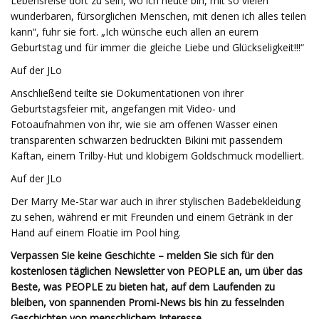
Lebensreise dort zu sein, wo ich heute bin, mit so vielen
wunderbaren, fürsorglichen Menschen, mit denen ich alles teilen
kann“, fuhr sie fort. „Ich wünsche euch allen an eurem
Geburtstag und für immer die gleiche Liebe und Glückseligkeit!!!“
Auf der JLo
Anschließend teilte sie Dokumentationen von ihrer
Geburtstagsfeier mit, angefangen mit Video- und
Fotoaufnahmen von ihr, wie sie am offenen Wasser einen
transparenten schwarzen bedruckten Bikini mit passendem
Kaftan, einem Trilby-Hut und klobigem Goldschmuck modelliert.
Auf der JLo
Der Marry Me-Star war auch in ihrer stylischen Badebekleidung
zu sehen, während er mit Freunden und einem Getränk in der
Hand auf einem Floatie im Pool hing.
Verpassen Sie keine Geschichte – melden Sie sich für den
kostenlosen täglichen Newsletter von PEOPLE an, um über das
Beste, was PEOPLE zu bieten hat, auf dem Laufenden zu
bleiben, von spannenden Promi-News bis hin zu fesselnden
Geschichten von menschlichem Interesse.