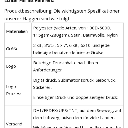
Echter Fall als Referenz
Produktbeschreibung: Die wichtigsten Spezifikationen
unserer Flaggen sind wie folgt
Polyester (viele Arten, von 100D-600D,
Materialien
115gsm-280gsm), Satin, Baumwolle, Nylon
2'x3', 3'x'5', 5'x'7', 6'x8', 6x10' und jede
Größe
beliebige benutzerdefinierte Größe
Beliebige Druckinhalte nach Ihren
Logo
Anforderungen
Digitaldruck, Sublimationsdruck, Siebdruck,
Logo-
Stickerei ...
Prozess
Einseitiger Druck und doppelseitiger Druck;
DHL/FEDEX/UPS/TNT, auf dem Seeweg, auf
dem Luftweg, außerdem für viele Länder,
Versand
Wir können den Versand bis zu Ihrer Haustür