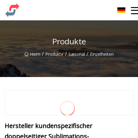
Party Co., Ltd
Produkte
/
/
/
Heim
Produkte
Saisonal
Einzelheiten
Hersteller kundenspezifischer
doppelseitiger Sublimations-