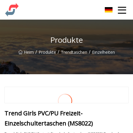
Party Co., Ltd
Produkte
/
/
/
Heim
Produkte
Trendtaschen
Einzelheiten
Trend Girls PVC/PU Freizeit-
Einzelschultertaschen (MS8022)