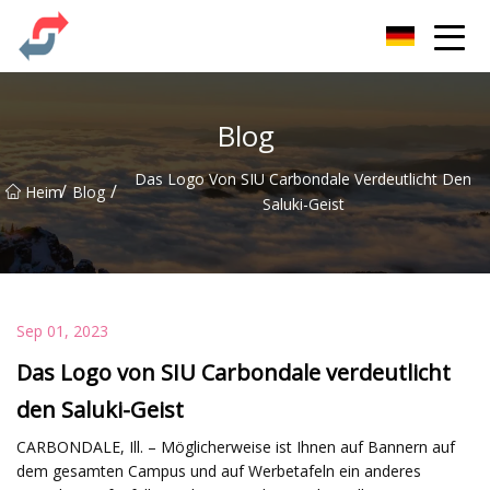
Party Co., Ltd
Blog
Das Logo Von SIU Carbondale Verdeutlicht Den
/
/
Heim
Blog
Saluki-Geist
Sep 01, 2023
Das Logo von SIU Carbondale verdeutlicht
den Saluki-Geist
CARBONDALE, Ill. – Möglicherweise ist Ihnen auf Bannern auf
dem gesamten Campus und auf Werbetafeln ein anderes