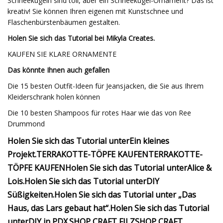
Schneekugeln sind toll, aber ein Schneekugel-Ornament? Das ist
kreativ! Sie können Ihren eigenen mit Kunstschnee und
Flaschenbürstenbäumen gestalten.
Holen Sie sich das Tutorial bei Mikyla Creates.
KAUFEN SIE KLARE ORNAMENTE
Das könnte Ihnen auch gefallen
Die 15 besten Outfit-Ideen für Jeansjacken, die Sie aus Ihrem
Kleiderschrank holen können
Die 10 besten Shampoos für rotes Haar wie das von Ree
Drummond
Holen Sie sich das Tutorial unter
Ein kleines
Projekt
.
TERRAKOTTE-TÖPFE KAUFEN
TERRAKOTTE-
TÖPFE KAUFEN
Holen Sie sich das Tutorial unter
Alice &
Lois
.
Holen Sie sich das Tutorial unter
DIY
Süßigkeiten
.
Holen Sie sich das Tutorial unter „Das
Haus, das Lars gebaut hat“.
Holen Sie sich das Tutorial
unter
DIY in PDX
.
SHOP CRAFT FILZ
SHOP CRAFT