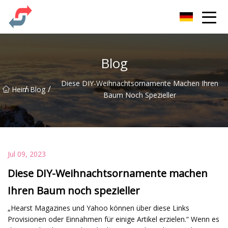
Party Co., Ltd
Blog
Diese DIY-Weihnachtsornamente Machen Ihren
/
/
Heim
Blog
Baum Noch Spezieller
Jul 09, 2023
Diese DIY-Weihnachtsornamente machen
Ihren Baum noch spezieller
„Hearst Magazines und Yahoo können über diese Links
Provisionen oder Einnahmen für einige Artikel erzielen.“ Wenn es